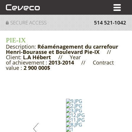
FR
SECURE ACCESS
514 521-1042
PIE-IX
Description:
Réaménagement du carrefour
Henri-Bourasse et Boulevard Pie-IX
//
Client:
L.A Hébert
// Year
of
achievement
:
2013-2014
// Contract
value :
2 900 000$